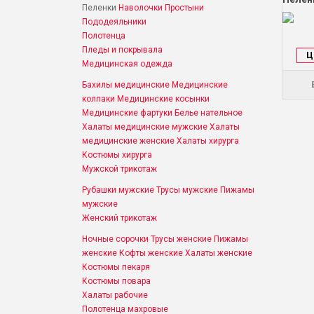
Пеленки
Наволочки
Простыни
Пододеяльники
Полотенца
Пледы и покрывала
Ц
Медицинская одежда
Бахилы медицинские
Медицинские
колпаки
Медицинские косынки
Медицинские фартуки
Белье нательное
Халаты медицинские мужские
Халаты
медицинские женские
Халаты хирурга
Костюмы хирурга
Мужской трикотаж
Рубашки мужские
Трусы мужские
Пижамы
мужские
Женский трикотаж
Ночные сорочки
Трусы женские
Пижамы
женские
Кофты женские
Халаты женские
Костюмы пекаря
Костюмы повара
Халаты рабочие
Полотенца махровые