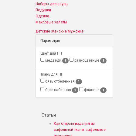
Наборы для сауны
Подушки
Одеяла
Махровые халаты
Детские
Женские
Мужские
Параметры
Цвет для ПП
медведи
разноцветные
3
3
Ткань для ПП
бязь отбеленная
1
бязь набивная
фланель
1
1
Статьи
Как стирать изделия из
вафельной ткани: вафельные
полотенца