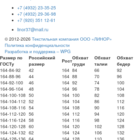
+7 (4932) 23-35-25
+7 (4932) 29-36-98
+7 (920) 351 12-61
linor37@mail.ru
© 2012-2026
Текстильная компания ООО «ЛИНОР»
Политика конфиденциальности
Разработка и поддержка – WPG
Размер по
Российский
Обхват
Обхват
Обхват
Рост
ГОСТу
размер
груди
талии
бедер
164-84-92
42
164
84
66
92
164-88-96
44
164
88
70
96
164-92-100
46
164
92
74
100
164-96-104
48
164
96
78
104
164-100-108
50
164
100
82
108
164-104-112
52
164
104
86
112
164-108-116
54
164
108
90
116
164-112-120
56
164
112
94
120
164-116-124
58
164
116
98
124
164-120-128
60
164
120
102
128
164-124-132
62
164
124
106
132
164-128-136
64
164
128
110
136