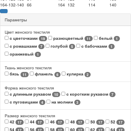
164-132-140
66
164
132
114
140
Параметры
Цвет женского текстиля
с цветочками
разноцветный
белый
19
11
1
с ромашками
голубой
с бабочками
7
5
1
оранжевый
1
Ткань женского текстиля
бязь
фланель
кулирка
11
6
2
Форма женского текстиля
с длинным рукавом
с коротким рукавом
10
7
с пуговицами
на молнии
4
3
Размер женского текстиля
42
44
46
48
50
52
17
17
17
17
17
17
54
56
58
60
62
64
17
17
17
17
17
17