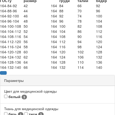
ГОСТу
размер
груди
талии
бедер
164-84-92
42
164
84
66
92
164-88-96
44
164
88
70
96
164-92-100
46
164
92
74
100
164-96-104
48
164
96
78
104
164-100-108
50
164
100
82
108
164-104-112
52
164
104
86
112
164-108-116
54
164
108
90
116
164-112-120
56
164
112
94
120
164-116-124
58
164
116
98
124
164-120-128
60
164
120
102
128
164-124-132
62
164
124
106
132
164-128-136
64
164
128
110
136
164-132-140
66
164
132
114
140
Параметры
Цвет для медицинской одежды
белый
3
Ткань для медицинской одежды
бязь
тиси
1
2