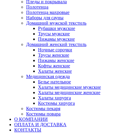
Пледы и покрывала
Полотенца
Полотенца махровые
Наборы для сауны
Домашний мужской текстиль
Рубашки мужские
Трусы мужские
Пижамы мужские
Домашний женский текстиль
Ночные сорочки
Трусы женские
Пижамы женские
Кофты женские
Халаты женские
Медицинская одежда
Белье нательное
Халаты медицинские мужские
Халаты медицинские женские
Халаты хирурга
Костюмы хирурга
Костюмы пекаря
Костюмы повара
О КОМПАНИИ
ОПЛАТА И ДОСТАВКА
КОНТАКТЫ