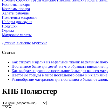
Ночные сорочки
Трусы женские
Пижамы женские
Кофты женс
Костюмы пекаря
Костюмы повара
Халаты рабочие
Полотенца махровые
Наборы для сауны
Подушки
Одеяла
Махровые халаты
Детские
Женские
Мужские
Статьи
Как стирать изделия из вафельной ткани: вафельные пол
Постельное белье для детей: на что обращать внимание п
Как выбрать идеальное постельное белье для вашего матр
Цветовые тренды в мире постельного белья и их влияние
Разнообразие материалов для постельного белья: от хлопк
КПБ Полиэстер