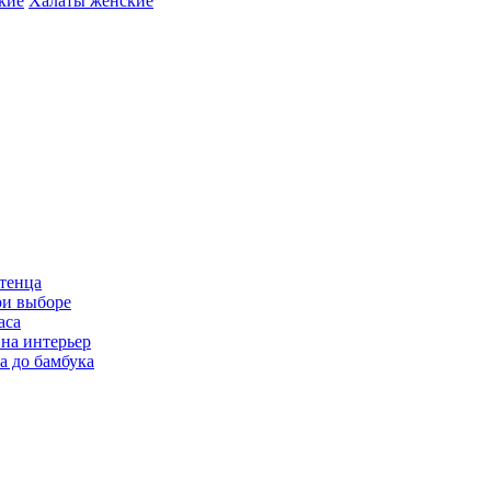
кие
Халаты женские
отенца
ри выборе
аса
 на интерьер
а до бамбука