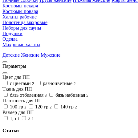
Ночные сорочки
Трусы женские
Пижамы женские
Кофты женс
Костюмы пекаря
Костюмы повара
Халаты рабочие
Полотенца махровые
Наборы для сауны
Подушки
Одеяла
Махровые халаты
Детские
Женские
Мужские
Параметры
Цвет для ПП
с цветами
разноцветные
2
2
Ткань для ПП
бязь отбеленная
бязь набивная
3
5
Плотность для ПП
100 гр
120 гр
140 гр
2
2
2
Размер для ПП
1,5
2
1
1
Статьи