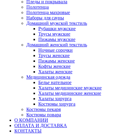
Пледы и покрывала
Полотенца
Полотенца махровые
Наборы для сауны
Домашний мужской текстиль
Рубашки мужские
Трусы мужские
Пижамы мужские
Домашний женский текстиль
Ночные сорочки
Трусы женские
Пижамы женские
Кофты женские
Халаты женские
Медицинская одежда
Белье нательное
Халаты медицинские мужские
Халаты медицинские женские
Халаты хирурга
Костюмы хирурга
Костюмы пекаря
Костюмы повара
О КОМПАНИИ
ОПЛАТА И ДОСТАВКА
КОНТАКТЫ