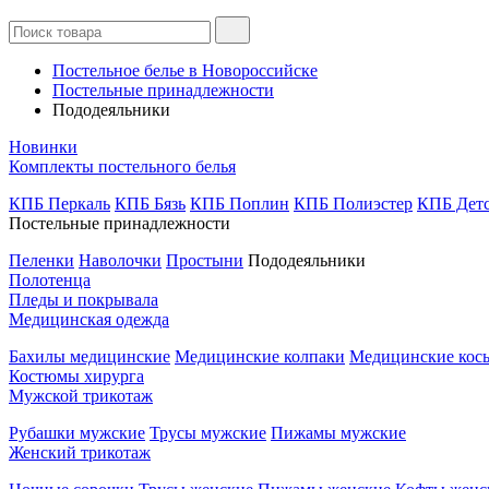
Постельное белье в Новороссийске
Постельные принадлежности
Пододеяльники
Новинки
Комплекты постельного белья
КПБ Перкаль
КПБ Бязь
КПБ Поплин
КПБ Полиэстер
КПБ Дет
Постельные принадлежности
Пеленки
Наволочки
Простыни
Пододеяльники
Полотенца
Пледы и покрывала
Медицинская одежда
Бахилы медицинские
Медицинские колпаки
Медицинские кос
Костюмы хирурга
Мужской трикотаж
Рубашки мужские
Трусы мужские
Пижамы мужские
Женский трикотаж