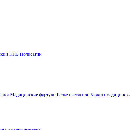
ский
КПБ Полисатин
ынки
Медицинские фартуки
Белье нательное
Халаты медицинск