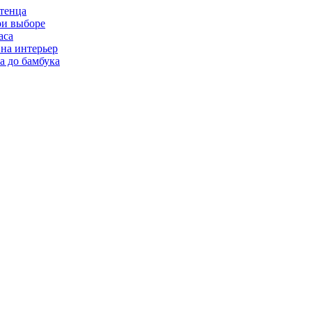
отенца
ри выборе
аса
 на интерьер
а до бамбука