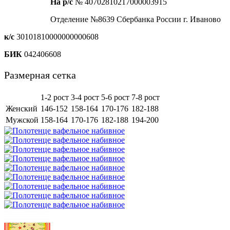
На р/с
№ 40702810217000003915
Отделение №8639 Сбербанка России г. Иваново
к/с
30101810000000000608
БИК
042406608
Размерная сетка
1-2 рост
3-4 рост
5-6 рост
7-8 рост
Женский
146-152
158-164
170-176
182-188
Мужской
158-164
170-176
182-188
194-200