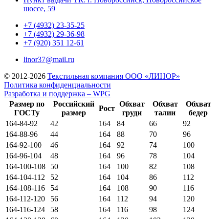
шоссе, 59
+7 (4932) 23-35-25
+7 (4932) 29-36-98
+7 (920) 351 12-61
linor37@mail.ru
© 2012-2026
Текстильная компания ООО «ЛИНОР»
Политика конфиденциальности
Разработка и поддержка – WPG
Размер по
Российский
Обхват
Обхват
Обхват
Рост
ГОСТу
размер
груди
талии
бедер
164-84-92
42
164
84
66
92
164-88-96
44
164
88
70
96
164-92-100
46
164
92
74
100
164-96-104
48
164
96
78
104
164-100-108
50
164
100
82
108
164-104-112
52
164
104
86
112
164-108-116
54
164
108
90
116
164-112-120
56
164
112
94
120
164-116-124
58
164
116
98
124