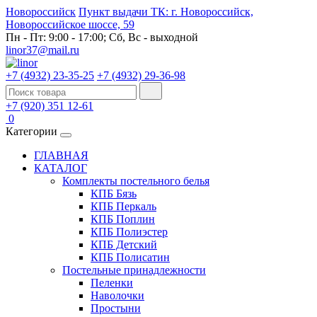
Новороссийск
Пункт выдачи ТК: г. Новороссийск,
Новороссийское шоссе, 59
Пн - Пт: 9:00 - 17:00; Сб, Вс - выходной
linor37@mail.ru
+7 (4932) 23-35-25
+7 (4932) 29-36-98
+7 (920) 351 12-61
0
Категории
ГЛАВНАЯ
КАТАЛОГ
Комплекты постельного белья
КПБ Бязь
КПБ Перкаль
КПБ Поплин
КПБ Полиэстер
КПБ Детский
КПБ Полисатин
Постельные принадлежности
Пеленки
Наволочки
Простыни