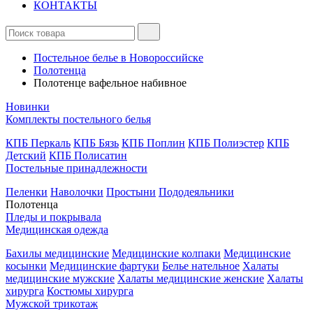
КОНТАКТЫ
Постельное белье в Новороссийске
Полотенца
Полотенце вафельное набивное
Новинки
Комплекты постельного белья
КПБ Перкаль
КПБ Бязь
КПБ Поплин
КПБ Полиэстер
КПБ
Детский
КПБ Полисатин
Постельные принадлежности
Пеленки
Наволочки
Простыни
Пододеяльники
Полотенца
Пледы и покрывала
Медицинская одежда
Бахилы медицинские
Медицинские колпаки
Медицинские
косынки
Медицинские фартуки
Белье нательное
Халаты
медицинские мужские
Халаты медицинские женские
Халаты
хирурга
Костюмы хирурга
Мужской трикотаж