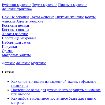
Рубашки мужские
Трусы мужские
Пижамы мужские
Женский трикотаж
Ночные сорочки
Трусы женские
Пижамы женские
Кофты
женские
Халаты женские
Костюмы пекаря
Костюмы повара
Халаты рабочие
Полотенца махровые
Наборы для сауны
Подушки
Одеяла
Махровые халаты
Детские
Женские
Мужские
Статьи
Как стирать изделия из вафельной ткани: вафельные
полотенца
Постельное белье для детей: на что обращать внимание
при выборе
Как выбрать идеальное постельное белье для вашего
матраса